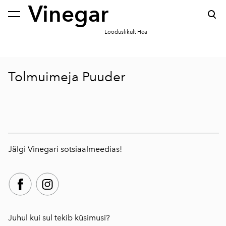
Vinegar
lisati ostukorvi.
Vaata ostukorvi
Looduslikult Hea
Tolmuimeja Puuder
Jälgi Vinegari sotsiaalmeedias!
Juhul kui sul tekib küsimusi?