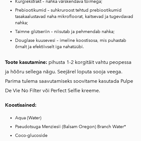
Kurgiekstrakt – nahka värskendava toimega;
Prebiootikumid – suhkruroost tehtud prebiootikumid
tasakaalustavad naha mikrofloorat, kaitsevad ja tugevdavad
nahka;
Taimne glütseriin – niisutab ja pehmendab nahka;
Douglase kuusevesi – imeline koostisosa, mis puhastab
õrnalt ja efektiivselt iga nahatüübi.
Toote kasutamine:
pihusta 1-2 korgitäit vahtu peopessa
ja hõõru sellega nägu. Seejärel loputa sooja veega.
Parima tulema saavutamiseks soovitame kasutada Pulpe
De Vie No Filter või Perfect Selfie kreeme.
Koostisained:
Aqua (Water)
Pseudotsuga Menziesii (Balsam Oregon) Branch Water*
Coco-glucoside