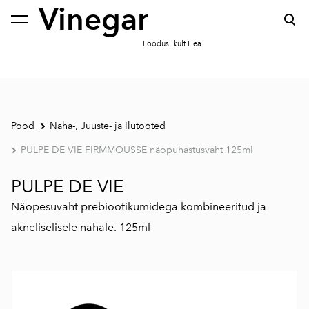
Vinegar
lisati ostukorvi.
Vaata ostukorvi
Looduslikult Hea
Pood
Naha-, Juuste- ja Ilutooted
PULPE DE VIE FIRMMOUSSE näopuhastusvaht 125ml
PULPE DE VIE
Näopesuvaht prebiootikumidega kombineeritud ja
akneliselisele nahale. 125ml