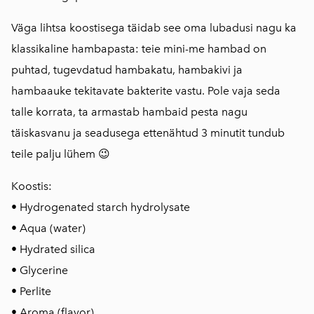
Väga lihtsa koostisega täidab see oma lubadusi nagu ka
klassikaline hambapasta: teie mini-me hambad on
puhtad, tugevdatud hambakatu, hambakivi ja
hambaauke tekitavate bakterite vastu. Pole vaja seda
talle korrata, ta armastab hambaid pesta nagu
täiskasvanu ja seadusega ettenähtud 3 minutit tundub
teile palju lühem 😉
Koostis:
• Hydrogenated starch hydrolysate
• Aqua (water)
• Hydrated silica
• Glycerine
• Perlite
• Aroma (flavor)