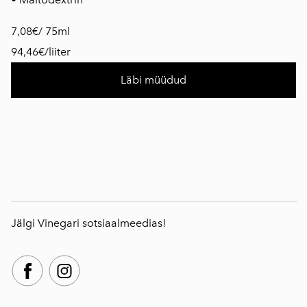
7,08€/ 75ml
94,46€/liiter
Läbi müüdud
Jälgi Vinegari sotsiaalmeedias!