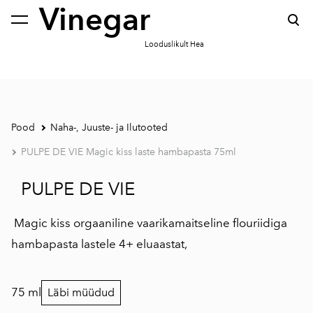
Vinegar
lisati ostukorvi.
Vaata ostukorvi
Looduslikult Hea
Pood
Naha-, Juuste- ja Ilutooted
PULPE DE VIE Magic kiss laste hambapasta 75ml
PULPE DE VIE
Magic kiss orgaaniline vaarikamaitseline flouriidiga
hambapasta lastele 4+ eluaastat,
75 ml
Läbi müüdud