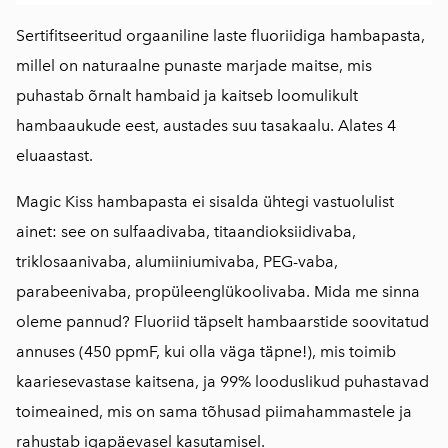
Sertifitseeritud orgaaniline laste fluoriidiga hambapasta,
millel on naturaalne punaste marjade maitse, mis
puhastab õrnalt hambaid ja kaitseb loomulikult
hambaaukude eest, austades suu tasakaalu. Alates 4
eluaastast.
Magic Kiss hambapasta ei sisalda ühtegi vastuolulist
ainet: see on sulfaadivaba, titaandioksiidivaba,
triklosaanivaba, alumiiniumivaba, PEG-vaba,
parabeenivaba, propüleenglükoolivaba. Mida me sinna
oleme pannud? Fluoriid täpselt hambaarstide soovitatud
annuses (450 ppmF, kui olla väga täpne!), mis toimib
kaariesevastase kaitsena, ja 99% looduslikud puhastavad
toimeained, mis on sama tõhusad piimahammastele ja
rahustab igapäevasel kasutamisel.