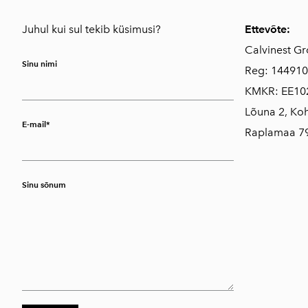
Juhul kui sul tekib küsimusi?
Ettevõte:
Calvinest G
Sinu nimi
Reg: 14491
KMKR: EE10
Lõuna 2, Koh
E-mail
Raplamaa 7
Sinu sõnum