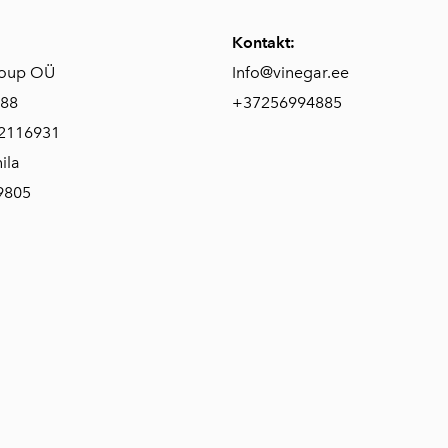
Kontakt:
roup OÜ
Info@vinegar.ee
088
+37256994885
2116931
ila
9805