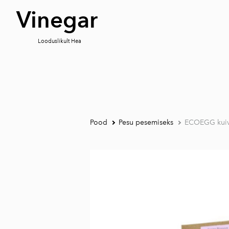
Vinegar
Looduslikult Hea
Pood
Pesu pesemiseks
ECOEGG kuiv