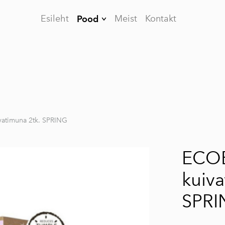
Esileht
Meist
Kontakt
Pood
Naha-, Juuste- ja
Ilutooted
Parfümeeritud
äädikas
Pesu pesemiseks
atimuna 2tk. SPRING
Üldpuhastus
Tolmuimeja puuder
ECO
kuiva
SPRI