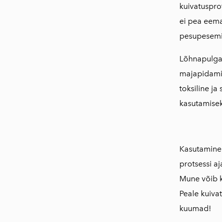
kuivatusprot
ei pea eem
pesupesemis
Lõhnapulga 
majapidamis
toksiline ja
kasutamisek
Kasutamine:
protsessi aj
Mune võib k
Peale kuiva
kuumad!