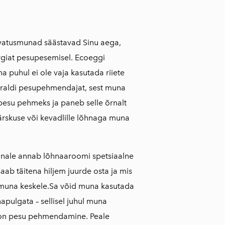
vatusmunad säästavad Sinu aega,
rgiat pesupesemisel. Ecoeggi
a puhul ei ole vaja kasutada riiete
raldi pesupehmendajat, sest muna
 pesu pehmeks ja paneb selle õrnalt
rskuse või kevadlille lõhnaga muna
nale annab lõhnaaroomi spetsiaalne
aab täitena hiljem juurde osta ja mis
muna keskele.Sa võid muna kasutada
apulgata – sellisel juhul muna
 on pesu pehmendamine. Peale