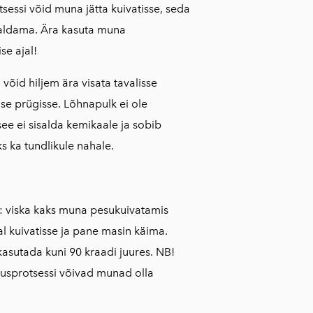
sessi võid muna jätta kuivatisse, seda
aldama. Ära kasuta muna
e ajal!
võid hiljem ära visata tavalisse
e prügisse. Lõhnapulk ei ole
 see ei sisalda kemikaale ja sobib
s ka tundlikule nahale.
 viska kaks muna pesukuivatamis
al kuivatisse ja pane masin käima.
asutada kuni 90 kraadi juures. NB!
tusprotsessi võivad munad olla