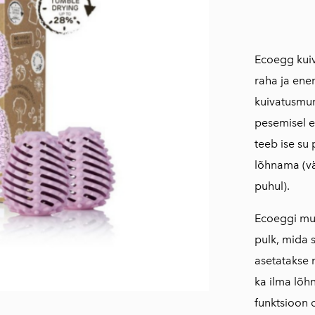
Ecoegg kui
raha ja ene
kuivatusmun
pesemisel e
teeb ise su
lõhnama (vä
puhul).
Ecoeggi mu
pulk, mida s
asetatakse 
ka ilma lõhn
funktsioon