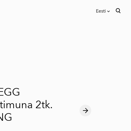
Eesti
lisati ostukorvi.
Vaata ostukorvi
Eesti
Inglise
EGG
timuna 2tk.
NG