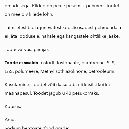
omadusega. Riided on peale pesemist pehmed. Tootel
on meeldiv lillede lõhn.
Taimsetest biolagunevatest koostisosadest pehmendaja
ei jäta loodusele, nahale ega kangastele ohtlikke jääke.
Toote värvus: piimjas
Toode ei sisalda
fosforit, fosfonaate, parabeene, SLS,
LAS, polümeere, Methylisothiazolinone, petrooleumi.
Kasutamine: Toodet võib kasutada nii käsitsi kui ka
masinapesul. Toodet jagub u 40 pesukorraks.
Koostis:
Aqua
Sodium benzoate (food grade)