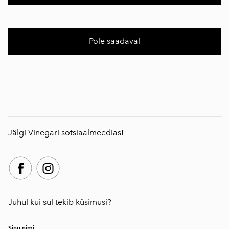
Pole saadaval
Jälgi Vinegari sotsiaalmeedias!
Juhul kui sul tekib küsimusi?
Sinu nimi