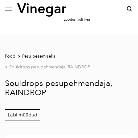
Vinegar
lisati ostukorvi.
Vaata ostukorvi
Looduslikult Hea
Pood
Pesu pesemiseks
Souldrops pesupehmendaja, RAINDROP
Souldrops pesupehmendaja,
RAINDROP
Läbi müüdud