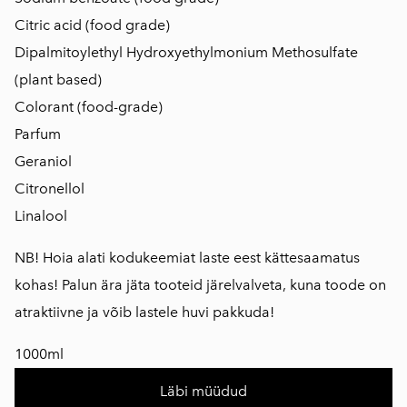
Citric acid (food grade)
Dipalmitoylethyl Hydroxyethylmonium Methosulfate
(plant based)
Colorant (food-grade)
Parfum
Geraniol
Citronellol
Linalool
NB! Hoia alati kodukeemiat laste eest kättesaamatus
kohas! Palun ära jäta tooteid järelvalveta, kuna toode on
atraktiivne ja võib lastele huvi pakkuda!
1000ml
Läbi müüdud