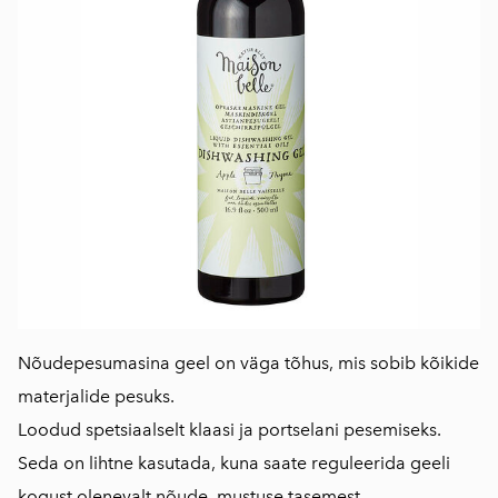
Nõudepesumasina geel on väga tõhus, mis sobib kõikide
materjalide pesuks.
Loodud spetsiaalselt klaasi ja portselani pesemiseks.
Seda on lihtne kasutada, kuna saate reguleerida geeli
kogust olenevalt nõude mustuse tasemest.