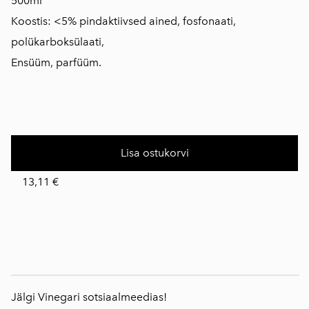
500ml
Koostis: <5% pindaktiivsed ained, fosfonaati,
polükarboksülaati,
Ensüüm, parfüüm.
Lisa ostukorvi
13,11 €
Jälgi Vinegari sotsiaalmeedias!