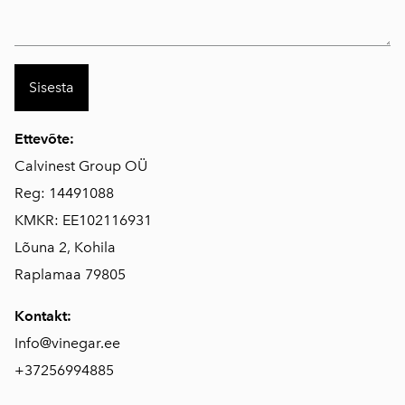
Ettevõte:
Calvinest Group OÜ
Reg: 14491088
KMKR: EE102116931
Lõuna 2, Kohila
Raplamaa 79805
Kontakt:
Info@vinegar.ee
+37256994885