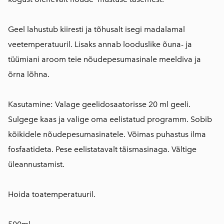
Geel lahustub kiiresti ja tõhusalt isegi madalamal
veetemperatuuril. Lisaks annab looduslike õuna- ja
tüümiani aroom teie nõudepesumasinale meeldiva ja
õrna lõhna.
Kasutamine: Valage geelidosaatorisse 20 ml geeli.
Sulgege kaas ja valige oma eelistatud programm. Sobib
kõikidele nõudepesumasinatele. Võimas puhastus ilma
fosfaatideta. Pese eelistatavalt täismasinaga. Vältige
üleannustamist.
Hoida toatemperatuuril.