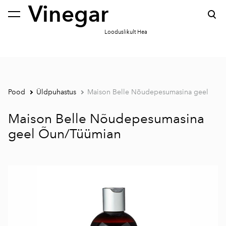
Vinegar
lisati ostukorvi.
Vaata ostukorvi
Looduslikult Hea
Pood
Üldpuhastus
Maison Belle Nõudepesumasina geel
Maison Belle Nõudepesumasina
geel Õun/Tüümian