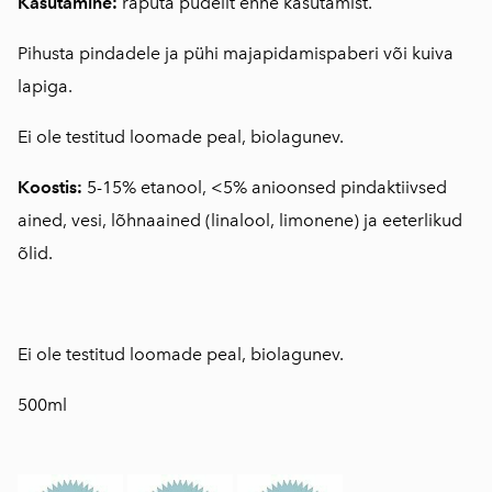
Kasutamine:
raputa pudelit enne kasutamist.
Pihusta pindadele ja pühi majapidamispaberi või kuiva
lapiga.
Ei ole testitud loomade peal, biolagunev.
Koostis:
5-15% etanool, <5% anioonsed pindaktiivsed
ained, vesi, lõhnaained (linalool, limonene) ja eeterlikud
õlid.
Ei ole testitud loomade peal, biolagunev.
500ml