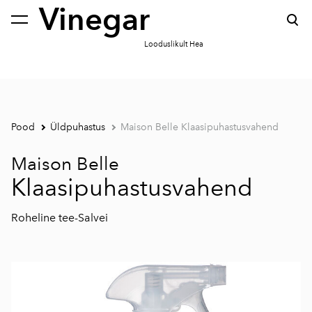
Vinegar
lisati ostukorvi.
Vaata ostukorvi
Looduslikult Hea
Pood
Üldpuhastus
Maison Belle Klaasipuhastusvahend
Maison Belle
Klaasipuhastusvahend
Roheline tee-Salvei