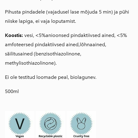
Pihusta pindadele (vajadusel lase mõjuda 5 min) ja pühi
niiske lapiga, ei vaja loputamist.
Koostis:
vesi, <5%anioonsed pindaktiivsed ained, <5%
amfoteersed pindaktiivsed ained,lõhnaained,
säilitusained (benzisothiazolinone,
methylisothiazolinone).
Ei ole testitud loomade peal, biolagunev.
500ml