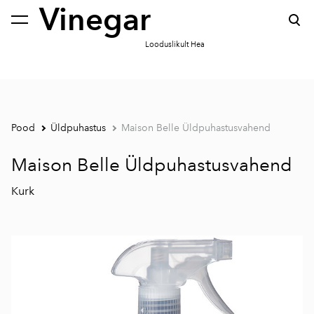
Vinegar
lisati ostukorvi.
Vaata ostukorvi
Looduslikult Hea
Pood
Üldpuhastus
Maison Belle Üldpuhastusvahend
Maison Belle Üldpuhastusvahend
Kurk