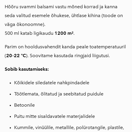
Hõõru svammi balsami vastu mõned korrad ja kanna
seda valitud esemele õhukese, ühtlase kihina (toode on
väga ökonoomne).
500 ml katab ligikaudu
1200 m²
.
Parim on hooldusvahendit kanda peale toatemperatuuril
(
20–22 °C
). Soovitame kasutada ringjaid liigutusi.
Sobib kasutamiseks:
Kõikidele siledatele nahkpindadele
Töötlemata, õlitatud ja seebitatud puidule
Betoonile
Puitu mitte sisaldavatele materjalidele
Kummile, vinüülile, metallile, polürotangile, plastile,