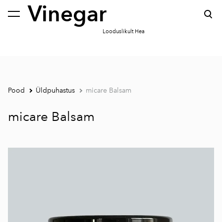
Vinegar
lisati ostukorvi.
Vaata ostukorvi
Looduslikult Hea
Pood
Üldpuhastus
micare Balsam
micare Balsam