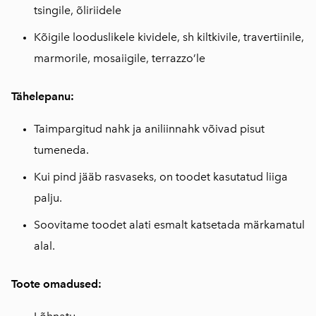
tsingile, õliriidele
Kõigile looduslikele kividele, sh kiltkivile, travertiinile,
marmorile, mosaiigile, terrazzo’le
Tähelepanu:
Taimpargitud nahk ja aniliinnahk võivad pisut
tumeneda.
Kui pind jääb rasvaseks, on toodet kasutatud liiga
palju.
Soovitame toodet alati esmalt katsetada märkamatul
alal.
Toote omadused: