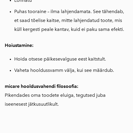
Lõhnatu
Puhas tooraine – ilma lahjendamata. See tähendab,
et saad tõelise kaitse, mitte lahjendatud toote, mis
küll kergesti peale kantav, kuid ei paku sama efekti.
Hoiustamine:
Hoida otsese päikesevalguse eest kaitstult.
Vaheta hooldussvamm välja, kui see määrdub.
micare hooldusvahendi filosoofia:
Pikendades oma toodete eluiga, tegutsed juba
iseenesest jätkusuutlikult.