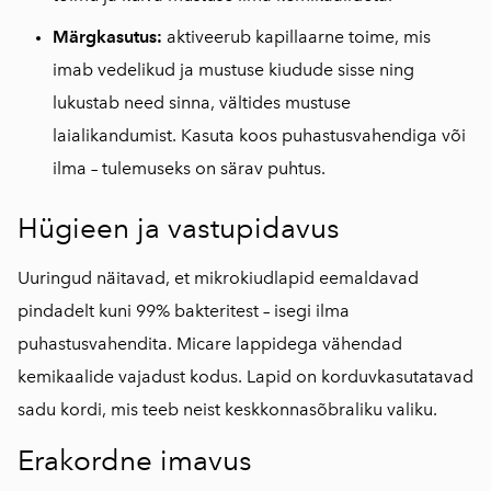
Märgkasutus:
aktiveerub kapillaarne toime, mis
imab vedelikud ja mustuse kiudude sisse ning
lukustab need sinna, vältides mustuse
laialikandumist. Kasuta koos puhastusvahendiga või
ilma – tulemuseks on särav puhtus.
Hügieen ja vastupidavus
Uuringud näitavad, et mikrokiudlapid eemaldavad
pindadelt kuni 99% bakteritest – isegi ilma
puhastusvahendita. Micare lappidega vähendad
kemikaalide vajadust kodus. Lapid on korduvkasutatavad
sadu kordi, mis teeb neist keskkonnasõbraliku valiku.
Erakordne imavus