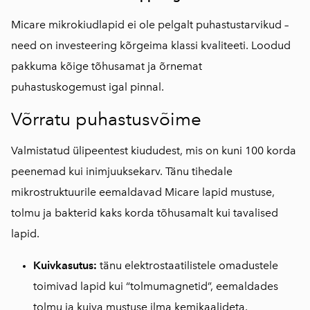
Micare mikrokiudlapid ei ole pelgalt puhastustarvikud –
need on investeering kõrgeima klassi kvaliteeti. Loodud
pakkuma kõige tõhusamat ja õrnemat
puhastuskogemust igal pinnal.
Võrratu puhastusvõime
Valmistatud ülipeentest kiududest, mis on kuni 100 korda
peenemad kui inimjuuksekarv. Tänu tihedale
mikrostruktuurile eemaldavad Micare lapid mustuse,
tolmu ja bakterid kaks korda tõhusamalt kui tavalised
lapid.
Kuivkasutus:
tänu elektrostaatilistele omadustele
toimivad lapid kui “tolmumagnetid”, eemaldades
tolmu ja kuiva mustuse ilma kemikaalideta.