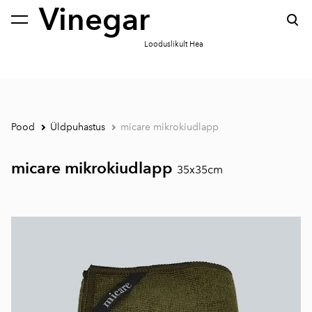
Vinegar
lisati ostukorvi.
Vaata ostukorvi
Looduslikult Hea
Pood
Üldpuhastus
micare mikrokiudlapp
micare mikrokiudlapp
35x35cm