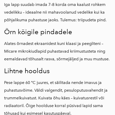
Iga lapp suudab imada 7–8 korda oma kaalust rohkem
vedelikku – ideaalne nii mahavoolanud vedelike kui ka
põhjalikuma puhastuse jaoks. Tulemus: triipudeta pind.
Õrn kõigile pindadele
Alates õrnadest ekraanidest kuni klaasi ja peegliteni –
Micare mikrokiudlapid puhastavad kriimustusteta ning
eemaldavad tõhusalt rasva, sõrmejäljed ja muu mustuse.
Lihtne hooldus
Pese lappe 60 °C juures, et säilitada nende imavus ja
puhastusvõime. Väldi valgendit, pesuloputusvahendit ja
trummelkuivatust. Kuivata õhu käes – kuivatusrestil või
radiaatoril. Õige hoolduse korral püsivad lapid sama
tõhusad kui esimesel kasutuspäeval.